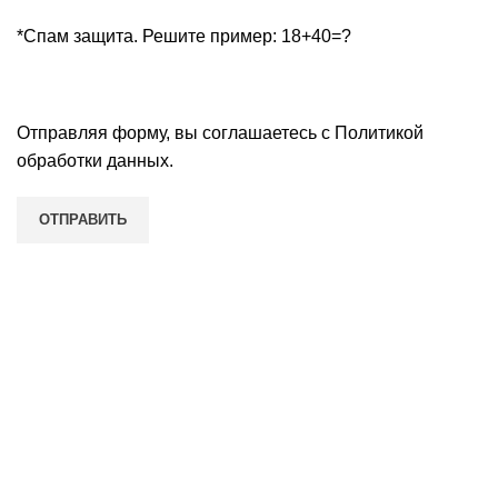
*Спам защита. Решите пример: 18+40=?
Отправляя форму, вы соглашаетесь с
Политикой
обработки данных
.
Наши контакты
Нижний Новгород, улица Восстания, д. 7, домофон 3,
этаж 2, офис 3
Пн-Пт: с 09:00 до 19:00