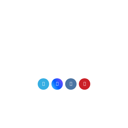
Сб: с 10:00 до 15:00
Вс: выходной
Телефон для связи
+7 (831) 410-60-11
+7 910 006 47 45
Мы в соцсетях
Почта
info@favorit-nnov.ru