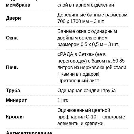
мембрана
слой в парном отделении
Деревянные банные размером
Двери
700 x 1700 мм – 3 шт.
Банные окна с
одинарным
Окна
двойным
остеклением
размером 0,5 х 0,5 м – 3 шт.
«РАДА в Сетке» (не в
перегородку) с баком на
50
85
Печь
литров
из нержавеющей стали
+ камни в подарок!
Притопочный лист
Труба
Одинарная
сэндвич-труба
Минерит
1 шт.
Оцинкованный
цветной
Кровля
профнастил С-10
+ коньковые
элементы и крепежи
Антисептирование