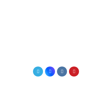
Вс: выходной
Телефон для связи
+7 (831) 410-60-11
+7 910 006 47 45
Мы в соцсетях
Почта
info@favorit-nnov.ru