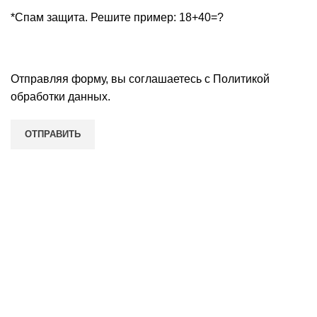
*Спам защита. Решите пример: 18+40=?
Отправляя форму, вы соглашаетесь с
Политикой
обработки данных
.
Наши контакты
Нижний Новгород, улица Восстания, д. 7, домофон 3,
этаж 2, офис 3
Пн-Пт: с 09:00 до 19:00
Сб: с 10:00 до 15:00