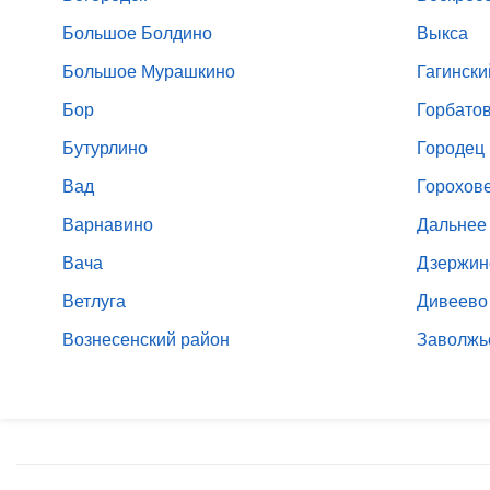
Большое Болдино
Выкса
Большое Мурашкино
Гагински
Бор
Горбато
Бутурлино
Городец
Вад
Горохов
Варнавино
Дальнее
Вача
Дзержин
Ветлуга
Дивеево
Вознесенский район
Заволжь