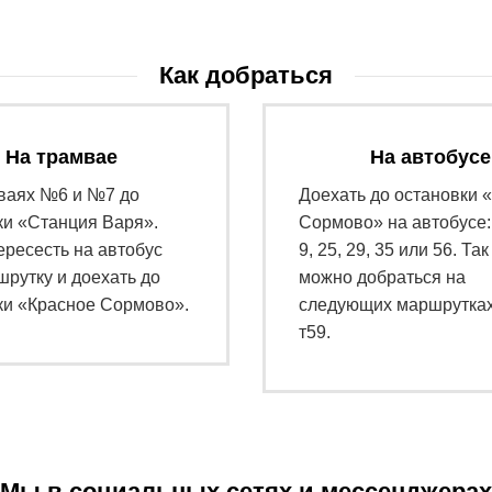
Как добраться
На трамвае
На автобусе
ваях №6 и №7 до
Доехать до остановки 
ки «Станция Варя».
Сормово» на автобусе: 3
ересесть на автобус
9, 25, 29, 35 или 56. Так
шрутку и доехать до
можно добраться на
ки «Красное Сормово».
следующих маршрутках:
т59.
Мы в социальных сетях и мессенджерах