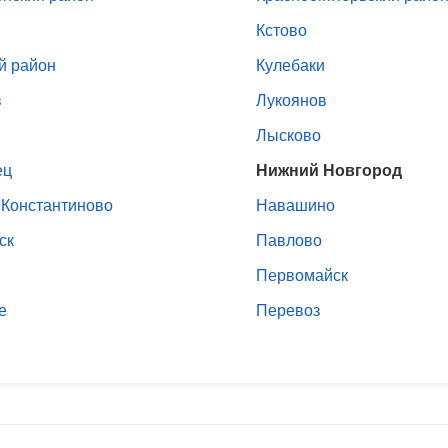
Кстово
й район
Кулебаки
в
Лукоянов
Лысково
ец
Нижний Новгород
 Константиново
Навашино
ск
Павлово
Первомайск
е
Перевоз