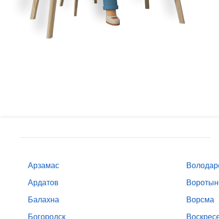
Арзамас
Володар
Ардатов
Воротын
Балахна
Ворсма
Богородск
Воскрес