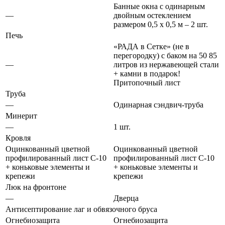
Банные окна с
одинарным
—
двойным
остеклением
размером 0,5 х 0,5 м – 2 шт.
Печь
«РАДА в Сетке» (не в
перегородку) с баком на
50
85
—
литров
из нержавеющей стали
+ камни в подарок!
Притопочный лист
Труба
—
Одинарная
сэндвич-труба
Минерит
—
1 шт.
Кровля
Оцинкованный
цветной
Оцинкованный
цветной
профилированный лист С-10
профилированный лист С-10
+ коньковые элементы и
+ коньковые элементы и
крепежи
крепежи
Люк на фронтоне
—
Дверца
Антисептирование лаг и обвязочного бруса
Огнебиозащита
Огнебиозащита