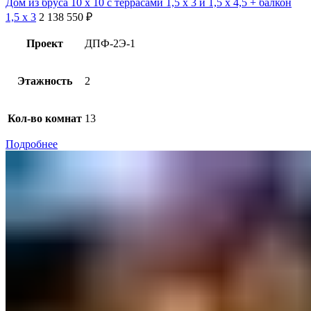
Дом из бруса 10 х 10 с террасами 1,5 х 3 и 1,5 х 4,5 + балкон
1,5 х 3
2 138 550
₽
Проект
ДПФ-2Э-1
Этажность
2
Кол-во комнат
13
Подробнее