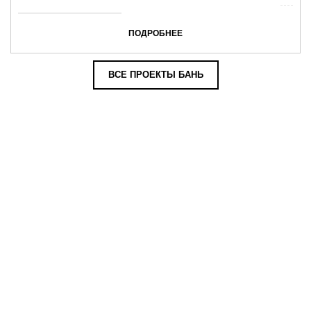
ПОДРОБНЕЕ
ВСЕ ПРОЕКТЫ БАНЬ
Наши бригады - настоящие
профессионалы в строительстве
деревянных домов и бань!
Примеры построенных сооружений под ключ Нижегородской
компанией «Фаворит»