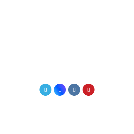
Сб: с 10:00 до 15:00
Вс: выходной
Телефон для связи
+7 (831) 410-60-11
+7 910 006 47 45
Мы в соцсетях
Почта
info@favorit-nnov.ru