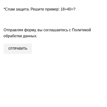
*Спам защита. Решите пример: 18+40=?
Отправляя форму, вы соглашаетесь с
Политикой
обработки данных
.
Наши контакты
Нижний Новгород, улица Восстания, д. 7, домофон 3,
этаж 2, офис 3
Пн-Пт: с 09:00 до 19:00