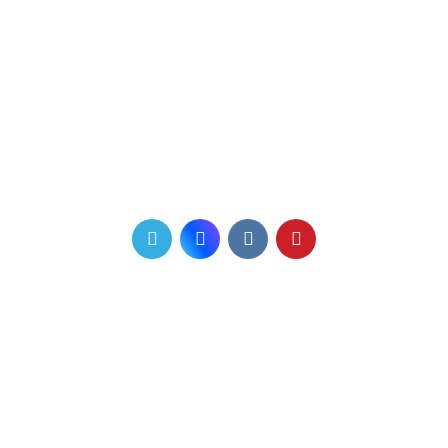
Телефон для связи
+7 (831) 410-60-11
+7 910 006 47 45
Мы в соцсетях
Почта
info@favorit-nnov.ru