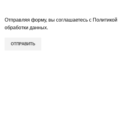
Отправляя форму, вы соглашаетесь с
Политикой
обработки данных
.
Наши контакты
Нижний Новгород, улица Восстания, д. 7, домофон 3,
этаж 2, офис 3
Пн-Пт: с 09:00 до 19:00
Сб: с 10:00 до 15:00
Вс: выходной