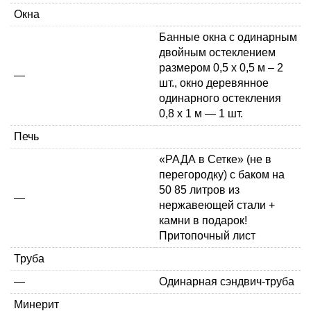
Окна
Банные окна с
одинарным
двойным
остеклением
размером 0,5 х 0,5 м – 2
—
шт., окно деревянное
одинарного остекления
0,8 х 1 м — 1 шт.
Печь
«РАДА в Сетке» (не в
перегородку) с баком на
50
85 литров
из
—
нержавеющей стали +
камни в подарок!
Притопочный лист
Труба
—
Одинарная
сэндвич-труба
Минерит