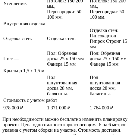
Потолок:
150
200
Потолок:
150
200
Утепление: —
мм.,
мм.,
Перегородки:
50
Перегородки:
50
100 мм.
100 мм.
Внутренняя отделка
Отделка стен:
Гипсокартон
Отделка стен: —
Отделка стен: —
Гипрок Стронг 15
мм
Пол:
Обрезная
Пол:
Обрезная
Пол: —
доска 25 х 150 мм
доска 25 х 150 мм
Фанера 15 мм
Фанера 15 мм
Крыльцо 1,5 х 1,5 м
Пол –
Пол –
шпунтованная
шпунтованная
—
доска 28 мм,
доска 28 мм,
балясины.
балясины.
Стоимость с учетом работ
978 000 ₽
1 371 000 ₽
1 764 000 ₽
При необходимости можно бесплатно изменить планировку
проекта. Цена одноэтажного каркасного дома 6 на 6 метров
указана с учетом сборки на участке. Стоимость доставки,