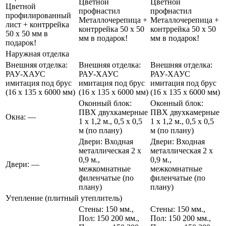
Цветной
Цветной
Цветной
профнастил
профнастил
профилированный
Металлочерепица +
Металлочерепица +
лист + контррейка
контррейка 50 х 50
контррейка 50 х 50
50 х 50 мм в
мм в подарок!
мм в подарок!
подарок!
Наружная отделка
Внешняя отделка:
Внешняя отделка:
Внешняя отделка:
РАУ-ХАУС
РАУ-ХАУС
РАУ-ХАУС
имитация под брус
имитация под брус
имитация под брус
(16 х 135 х 6000 мм)
(16 х 135 х 6000 мм)
(16 х 135 х 6000 мм)
Оконный блок:
Оконный блок:
ПВХ двухкамерные
ПВХ двухкамерные
Окна: —
1 х 1,2 м., 0,5 х 0,5
1 х 1,2 м., 0,5 х 0,5
м (по плану)
м (по плану)
Двери: Входная
Двери: Входная
металлическая 2 х
металлическая 2 х
0,9 м.,
0,9 м.,
Двери: —
межкомнатные
межкомнатные
филенчатые (по
филенчатые (по
плану)
плану)
Утепление (плитный утеплитель)
Стены: 150 мм.,
Стены: 150 мм.,
Пол:
150
200 мм.,
Пол:
150
200 мм.,