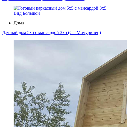
Вид Большой
Дома
Дачный дом 5х5 с мансардой 3х5 (СТ Мичуринец)