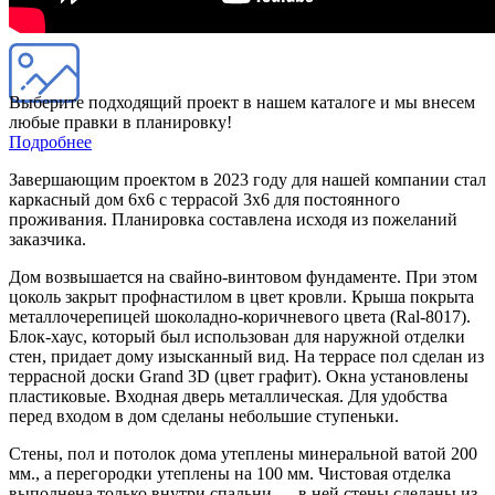
Выберите подходящий проект в нашем каталоге и мы внесем
любые правки в планировку!
Подробнее
Завершающим проектом в 2023 году для нашей компании стал
каркасный дом 6х6 с террасой 3х6 для постоянного
проживания. Планировка составлена исходя из пожеланий
заказчика.
Дом возвышается на свайно-винтовом фундаменте. При этом
цоколь закрыт профнастилом в цвет кровли. Крыша покрыта
металлочерепицей шоколадно-коричневого цвета (Ral-8017).
Блок-хаус, который был использован для наружной отделки
стен, придает дому изысканный вид. На террасе пол сделан из
террасной доски Grand 3D (цвет графит). Окна установлены
пластиковые. Входная дверь металлическая. Для удобства
перед входом в дом сделаны небольшие ступеньки.
Стены, пол и потолок дома утеплены минеральной ватой 200
мм., а перегородки утеплены на 100 мм. Чистовая отделка
выполнена только внутри спальни — в ней стены сделаны из