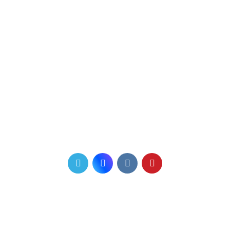
Пн-Пт: с 09:00 до 19:00
Сб: с 10:00 до 15:00
Вс: выходной
Телефон для связи
+7 (831) 410-60-11
+7 910 006 47 45
Мы в соцсетях
Почта
info@favorit-nnov.ru