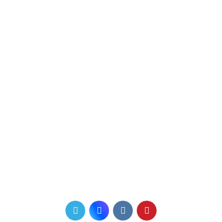
Наши контакты
Нижний Новгород, улица Восстания, д. 7, домофон 3,
этаж 2, офис 3
Пн-Пт: с 09:00 до 19:00
Сб: с 10:00 до 15:00
Вс: выходной
Телефон для связи
+7 (831) 410-60-11
+7 910 006 47 45
Мы в соцсетях