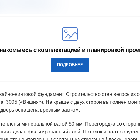
накомьтесь с комплектацией и планировкой прое
ПОДРОБНЕЕ
свайно-винтовой фундамент. Строительство стен велось и
l 3005 («Вишня»). На крыше с двух сторон выполнен монта
 дверь оснащена врезным замком.
утеплены минеральной ватой 50 мм. Перегородка со сторон
нии сделан фольгированный слой. Потолок и пол сооружени
омнате не утеплены и сделаны из строганной доски. Двер