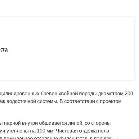
кта
з оцилиндрованных бревен хвойной породы диаметром 200
ж водосточной системы. В соответствии с проектом
ы парной внутри обшивается липой, со стороны
я утеплены на 100 мм. Чистовая отделка пола
ь в помывочное отделение филенчатая, в парную —